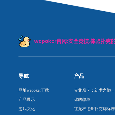
导航
产品
网址wepoker下载
赤龙魔卡：幻术之巅，
产品展示
你的想象
游戏文化
红龙杯德州扑克锦标赛