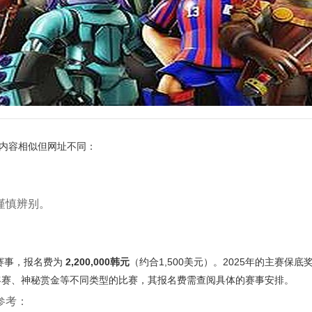
们内容相似但网址不同：
谨慎辨别。
主赛事，报名费为
2,200,000韩元
（约合1,500美元）。2025年的主赛保底
客赛、神秘赏金等不同类型的比赛，其报名费需查阅具体的赛事安排。
参考：