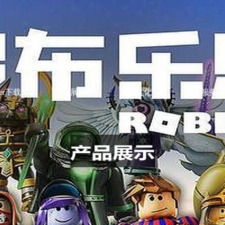
er下载
产品展示
游戏文化
企业服务