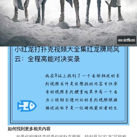
据描述，这似乎是一位游戏爱好者的生活记录，内容包含了玩德
州扑克的经历。
请注意
：这是一个个人上传的生活记录系列，其内容和视角
可能与专业的“牌局风云”纪录片或集锦有所不同。
如何找到更多相关内容
如果你想继续寻找类似的扑克视频，特别是与“红龙”可能相