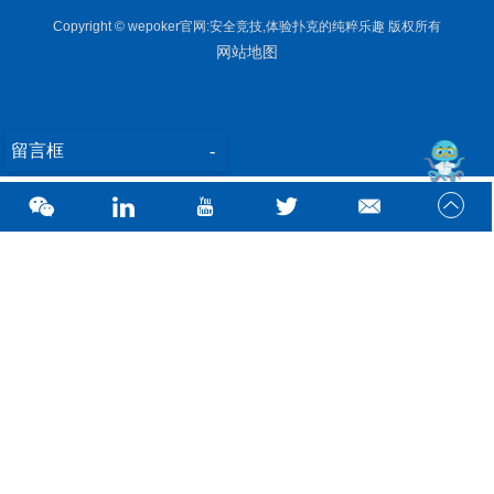
Copyright © wepoker官网:安全竞技,体验扑克的纯粹乐趣 版权所有
网站地图
留言框
-