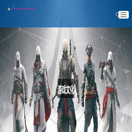
首页入口
网址wepoker下载
>
>
首页
游戏文化
产品展示
小红龙打扑克视频大全集红龙牌局风云：全程高能对决实录
游戏文化
小红龙打扑克视频大全集红龙牌局风云：全程高能
企业服务
对决实录
接洽wepoker德州
2026 .02 .04
我在B站上找到了一个名称相近的系列视频，或许是你想找
的内容。
可供参考的视频系列
搜索结果中有一个名为《
小旺财打德州记
》的系列视频。根