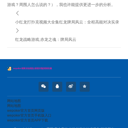
游戏？周围人怎么说的？），我也许能提供更进一步的分析。
小红龙打扑克视频大全集红龙牌局风云：全程高能对决实录
红龙战略游戏;赤龙之魂：牌局风云
网站地图
网站地图
wepoker官方首页网页版
wepoker官方首页手机版入口
wepoker官方首页APP下载